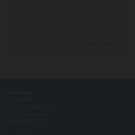
" Wir fühlen uns bei Euch immer willkommen
und gut beraten. Andere Trainer wollen wir nicht
mehr haben."
Franzi (07/2015)
Ambulanter Dienst der Hoffnungstaler Stiftung Lobetal
Verwaltung
SVEN GREYER
Frankfurter Strasse 73
15517 Fürstenwalde
03361 4919155
