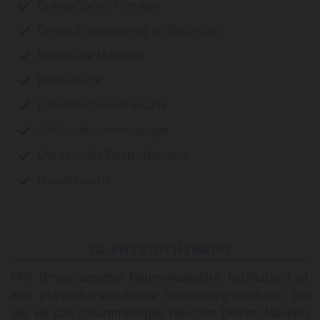
Cranio-Sacral-Therapie
Gesundheitstraining im Biocircuit
Klassische Massage
Kinesiotape
Fußreflexzonentherapie
Schlüsselzonenmassage
Ultraschall / Elektrotherapie
Hausbesuche
3D PHYSIOTHERAPIE
PNF (Pro­prio­zep­ti­ve Neu­ro­mus­ku­lä­re Fa­zi­li­ta­ti­on) ist
eine phy­sio­the­ra­peu­ti­sche Be­hand­lungs­me­tho­de, bei
der wir das Zu­sam­men­spiel zwi­schen Dei­nen Mus­keln