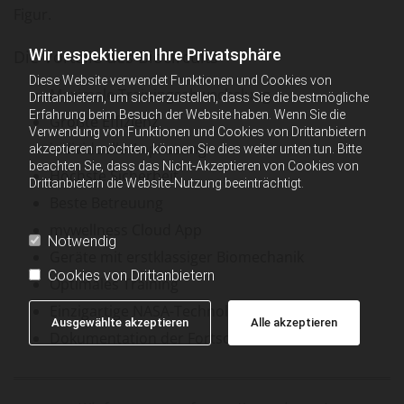
Figur.
Wir respektieren Ihre Privatsphäre
Die Vorteile des Biocircuits
Diese Website verwendet Funktionen und Cookies von
Maximale Trainingsabwechslung
Drittanbietern, um sicherzustellen, dass Sie die bestmögliche
Erfahrung beim Besuch der Website haben. Wenn Sie die
Größte Effizienz
Verwendung von Funktionen und Cookies von Drittanbietern
individuelle Anpassung
akzeptieren möchten, können Sie dies weiter unten tun. Bitte
beachten Sie, dass das Nicht-Akzeptieren von Cookies von
Höchste Sicherheit
Drittanbietern die Website-Nutzung beeinträchtigt.
Beste Betreuung
mywellness Cloud App
Notwendig
Geräte mit erstklassiger Biomechanik
Cookies von Drittanbietern
Optimales Training
Einzigartige NASA-Technologie
Ausgewählte akzeptieren
Alle akzeptieren
Dokumentation der Fortschritte