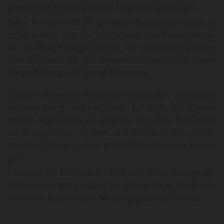
und Ner­ven mit­tels ge­ziel­ter Übun­gen ver­bes­sern.
Diese The­ra­pie hilft Dir, bis­he­ri­ge Be­we­gungs­mus­ter so
zu ver­än­dern, dass Du Dich schmerz- und be­schwer­de­
frei im All­tag be­we­gen kannst. Wir ver­bes­sern ge­mein­
sam die be­wuss­te und un­be­wuss­te Steue­rung Dei­ner
Kör­per­hal­tung und Dei­ner Be­we­gung.
Ge­paart mit einem ef­fi­zi­en­ten Kräf­ti­gungs- und Mo­bi­li­
sa­ti­ons­trai­ning, wel­ches exakt auf Dich und Dei­nen
Kör­per ab­ge­stimmt ist, ge­winnst Du schon bald mehr
an Be­weg­lich­keit, Vi­ta­li­tät und Wohl­be­fin­den. Un­ter­
stüt­zend wir­ken zudem phy­sio­the­ra­peu­ti­sche Mas­sa­
gen.
In­wie­weit die The­ra­pie für Dich und Deine Be­we­gungs­
ein­schrän­kun­gen ge­eig­net ist, fin­den wir in einem per­
sön­li­chen, kos­ten­frei­en Be­ra­tungs­ge­spräch her­aus.