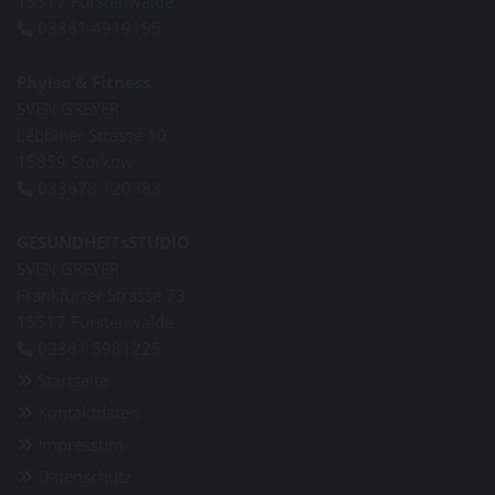
15517 Fürstenwalde
03361 4919155

Phyiso & Fitness
SVEN GREYER
Lebbiner Strasse 10
15859 Storkow
033678 120383

GESUNDHEITsSTUDIO
SVEN GREYER
Frankfurter Strasse 73
15517 Fürstenwalde
03361 5981225

Startseite

Kontaktdaten

Impressum

Datenschutz
