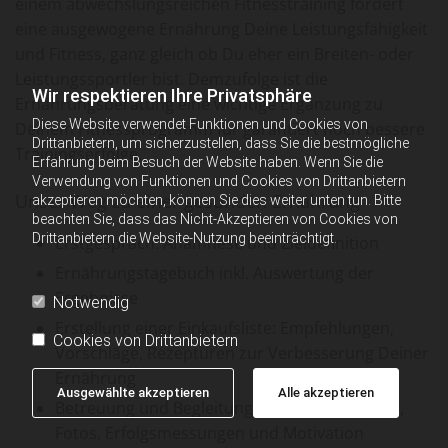
einem abwechslungsreichen Fitnesstraining fördert
eine ausgewogene Ernährung Deine Leistungsfähigkeit
und Fitness, ganz gleich ob Du eher ein Breiten- oder
Leistungssportler bist. Demzufolge ist die
Wir respektieren Ihre Privatsphäre
Ernährungsberatung eine wichtige Ergänzung zu
Diese Website verwendet Funktionen und Cookies von
Deinem Fitnessprogramm für garantiert noch bessere
Drittanbietern, um sicherzustellen, dass Sie die bestmögliche
Trainingserfolge.
Erfahrung beim Besuch der Website haben. Wenn Sie die
Verwendung von Funktionen und Cookies von Drittanbietern
Unser Weg zu einer gesunden Ernährung
akzeptieren möchten, können Sie dies weiter unten tun. Bitte
beachten Sie, dass das Nicht-Akzeptieren von Cookies von
Drittanbietern die Website-Nutzung beeinträchtigt.
Erstgespräch: Anamnese und Zieldefinition
Ernährungstagebuch inkl. Auswertung der
Ergebnisse
Notwendig
Erstellung einer Einkaufsliste: Empfehlungen,
Cookies von Drittanbietern
Vorschläge, Rezepturen zur Verbesserung Deiner
Ernährung
Ausgewählte akzeptieren
Alle akzeptieren
Betreuung und Begleitung: Figurkontrollzettel,
Fotos, Erfolgsmessungen und Motivation