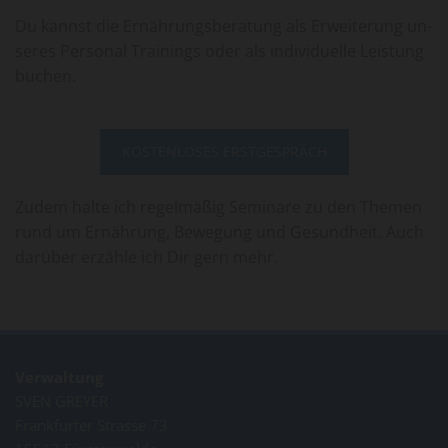
Du kannst die Er­näh­rungs­be­ra­tung als Er­wei­te­rung un­
se­res Per­so­nal Trai­nings oder als in­di­vi­du­el­le Leis­tung
buchen.
KOSTENLOSES ERSTGESPRÄCH
Zudem halte ich regelmäßig Seminare zu den Themen
rund um Ernährung, Bewegung und Gesundheit. Auch
darüber erzähle ich Dir gern mehr.
Verwaltung
SVEN GREYER
Frankfurter Strasse 73